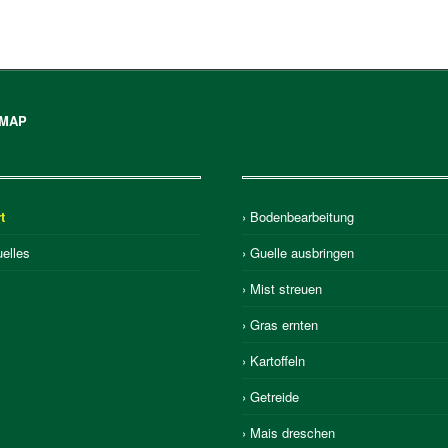
EMAP
t
› Bodenbearbeitung
uelles
› Guelle ausbringen
› Mist streuen
› Gras ernten
› Kartoffeln
› Getreide
› Mais dreschen