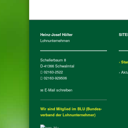
Heinz-Josef Hölter
SIT
Lohnunternehmen
Schellerbaum 8
› Star
D-41366 Schwalmtal
02163-2522
› Akt
02163-929506
E-Mail schreiben
Wir sind Mitglied im BLU (Bundes­
verband der Lohn­unter­nehmer)