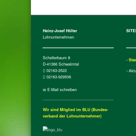
Heinz-Josef Hölter
SIT
Lohnunternehmen
Schellerbaum 8
› Star
D-41366 Schwalmtal
02163-2522
› Akt
02163-929506
E-Mail schreiben
Wir sind Mitglied im BLU (Bundes­
verband der Lohn­unter­nehmer)