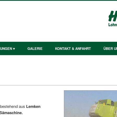
TUNGEN ▾
GALERIE
KONTAKT & ANFAHRT
ÜBER U
n bestehend aus
Lemken
-Sämaschine.