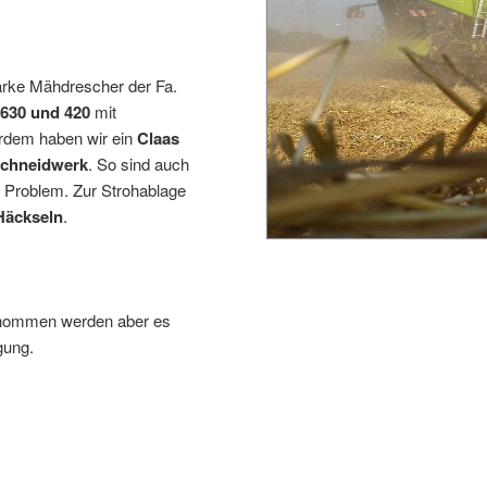
arke Mähdrescher der Fa.
 630 und 420
mit
erdem haben wir ein
Claas
Schneidwerk
. So sind auch
n Problem. Zur Strohablage
Häckseln
.
rnommen werden aber es
gung.