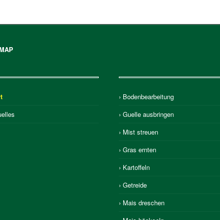
EMAP
t
› Bodenbearbeitung
uelles
› Guelle ausbringen
› Mist streuen
› Gras ernten
› Kartoffeln
› Getreide
› Mais dreschen